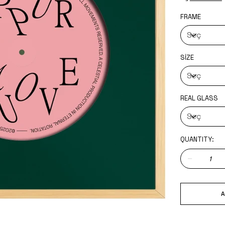
FRAME
SIZE
REAL GLASS
QUANTITY:
A