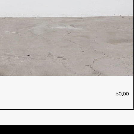
Fiyat
₺0,00